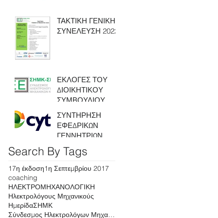
ΤΑΚΤΙΚΗ ΓΕΝΙΚΗ
ΣΥΝΕΛΕΥΣΗ 2022
ΕΚΛΟΓΕΣ ΤΟΥ
ΔΙΟΙΚΗΤΙΚΟΥ
ΣΥΜΒΟΥΛΙΟΥ
ΣΗΜΚ-ΣΕΜ -
ΣΥΝΤΗΡΗΣΗ
ΑΝΟΙΚΤΗ
ΕΦΕΔΡΙΚΩΝ
ΠΡΟΣΚΛΗΣΗ
ΓΕΝΝΗΤΡΙΩΝ,
ΠΡΟΣ ΟΛΑ ΤΑ
ΠΑΓΚΥΠΡΙΑ -
Search By Tags
ΜΕΛΗ ΓΙΑ ΤΗΝ
CYTA
ΕΚΔΗΛΩΣΗ ΕΝ
17η έκδοση
1η Σεπτεμβρίου 2017
coaching
ΗΛΕΚΤΡΟΜΗΧΑΝΟΛΟΓΙΚΗ
Ηλεκτρολόγους Μηχανικούς
Ημερίδα
ΣΗΜΚ
Σύνδεσμος Ηλεκτρολόγων Μηχανικών Κύπρου