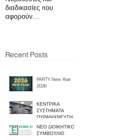
διαδικασίες που
Διατάγματος για την
αφορούν
Εφαρμογή της 17ης
Ηλεκτρολόγους
Έκδοσης του
Μηχανικούς για
Βρετανικού προτύπου
Μελέτη και
BS7671 & Ηλεκ
Εγκατάσταση
Recent Posts
Ηλεκτρολο
PARTY New Year
2026
ΚΕΝΤΡΙΚΑ
ΣΥΣΤΗΜΑΤΑ
ΠΥΡΑΝΙΧΝΕΥΣΗΣ
ΚΑΙ ΦΩΤΙΣΜΟΥ
ΝΕΟ ΔΙΟΙΚΗΤΙΚΟ
ΜΕ ΜΠΑΤΑΡΙΕΣ
ΣΥΜΒΟΥΛΙΟ