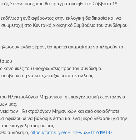
γικής Συνέλευσης που θα πραγματοποιηθεί το Σάββατο 16 
εκδήλωση ενδιαφέροντος στην εκλογική διαδικασία και να 
 συμμετοχή στο Κεντρικό Διοικητικό Συμβούλιο του συνδέσμου.
δηλώσουν ενδιαφέρον, θα πρέπει απαραίτητα να πληρούν τα 
δέσμου
ς οικονομικές του υποχρεώσεις προς τον σύνδεσμο.
ά συμβούλια ή να κατέχει αξιώματα σε άλλους 
του Ηλεκτρολόγου Μηχανικού, η επαγγελματική δεοντολογία 
λων μας.
ένεια των Ηλεκτρολόγων Μηχανικών και από οποιαδήποτε 
μα οφείλουμε να βάλουμε έστω και ένα μικρό λιθαράκι για την 
 του επαγγελματισμού μας.
υθο σύνδεσμο, 
https://forms.gle/cPUnEwuXvThYdWT97